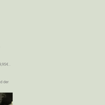
u
69,95€…
nd der