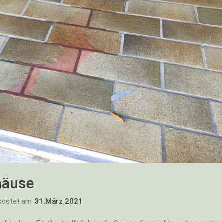
häuse
31.März 2021
postet am