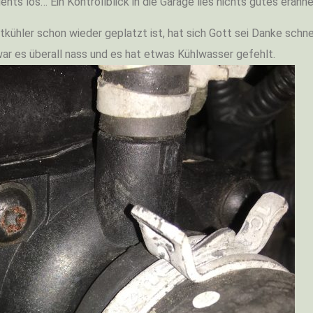
hts los… Ein Kontrollblick in die Garage lies nichts gutes erahne
ühler schon wieder geplatzt ist, hat sich Gott sei Danke schnel
r es überall nass und es hat etwas Kühlwasser gefehlt.