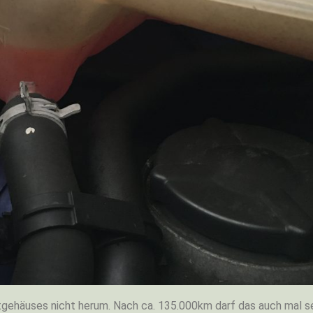
ehäuses nicht herum. Nach ca. 135.000km darf das auch mal se