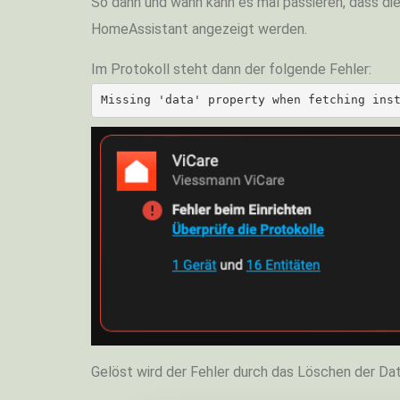
So dann und wann kann es mal passieren, dass di
HomeAssistant angezeigt werden.
Im Protokoll steht dann der folgende Fehler:
Missing 'data' property when fetching ins
Gelöst wird der Fehler durch das Löschen der Da