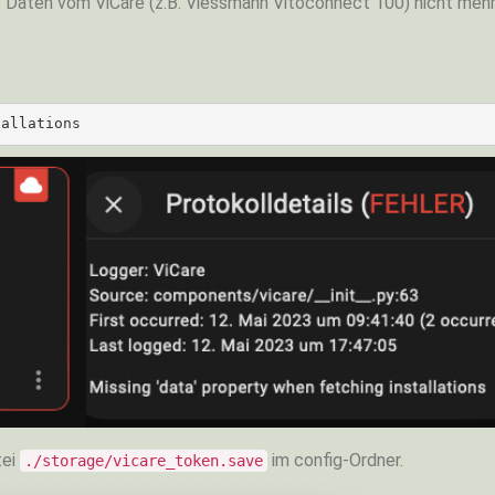
e Daten vom ViCare (z.B. Viessmann Vitoconnect 100) nicht mehr
tallations
tei
im config-Ordner.
./storage/vicare_token.save